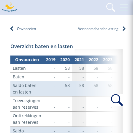
Home
Programma's
Programma Organiseren
Onvoorzien
Overzicht
baten en lasten
Onvoorzien
Vennootschapsbelasting
Overzicht baten en lasten
Onvoorzien
2019
2020
2021
2022
2023
2024
Lasten
-
58
58
58
58
58
Baten
-
-
-
-
-
-
Saldo baten
-
-58
-58
-58
-58
-58
en lasten
Toevoegingen
aan reserves
-
-
-
-
-
-
Onttrekkingen
aan reserves
-
-
-
-
-
-
Saldo
-
-
-
-
-
-