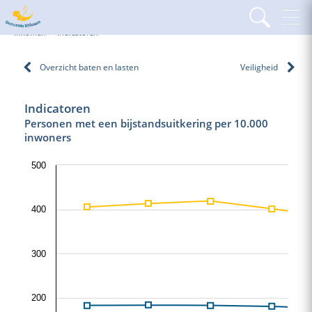
Home
Programma's
Programma Samenleving
Werk en
Inkomen
Indicatoren
Overzicht baten en lasten
Veiligheid
Indicatoren
Personen met een bijstandsuitkering per 10.000
inwoners
500
400
300
200